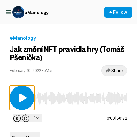
+ Follow
eManology
eManology
Jak změní NFT pravidla hry (Tomáš
Pšenička)
Share
February 10, 2022
•
eMan
Use Left/Right to seek, Home/End to jump to st
0:00
|
50:22