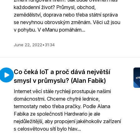
každodenní život? Průmysl, obchod,
zemědělství, doprava nebo třeba státní správa
se nevyhnou obrovským změnám. Věci už jsou
v pohybu. V eManu pomáhám...
June 22, 2022
•
31:34
Co čeká IoT a proč dává největší
smysl v průmyslu? (Alan Fabik)
Internet věcí stále rychleji prostupuje našimi
domácnostmi. Chceme chytré lednice,
termostaty nebo třeba pračky. Podle Alana
Fabika ze společnosti Hardwario je ale
nejdůležitější, aby propojení jakéhokoliv zařízení
s celosvětovou sítí bylo hlav...