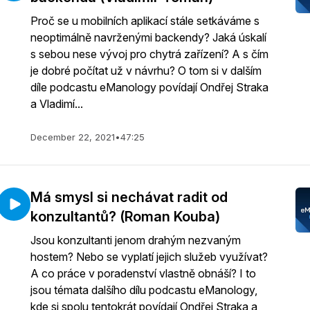
Proč se u mobilních aplikací stále setkáváme s
neoptimálně navrženými backendy? Jaká úskalí
s sebou nese vývoj pro chytrá zařízení? A s čím
je dobré počítat už v návrhu? O tom si v dalším
díle podcastu eManology povídají Ondřej Straka
a Vladimí...
December 22, 2021
•
47:25
Má smysl si nechávat radit od
konzultantů? (Roman Kouba)
Jsou konzultanti jenom drahým nezvaným
hostem? Nebo se vyplatí jejich služeb využívat?
A co práce v poradenství vlastně obnáší? I to
jsou témata dalšího dílu podcastu eManology,
kde si spolu tentokrát povídají Ondřej Straka a