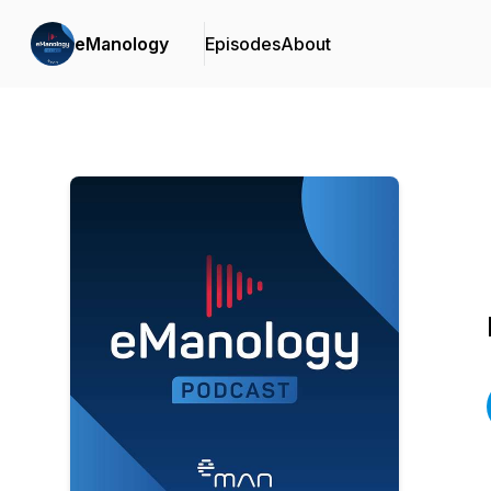
eManology
Episodes
About