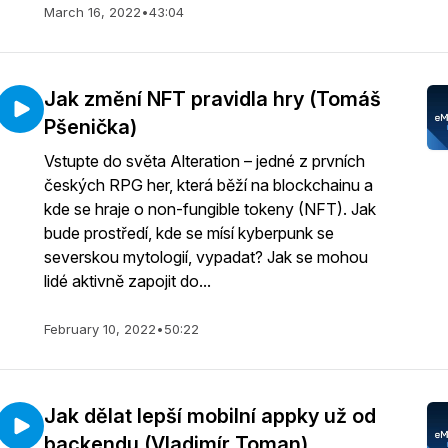
March 16, 2022
•
43:04
Jak změní NFT pravidla hry (Tomáš
Pšenička)
Vstupte do světa Alteration – jedné z prvních
českých RPG her, která běží na blockchainu a
kde se hraje o non-fungible tokeny (NFT). Jak
bude prostředí, kde se mísí kyberpunk se
severskou mytologií, vypadat? Jak se mohou
lidé aktivně zapojit do...
February 10, 2022
•
50:22
Jak dělat lepší mobilní appky už od
backendu (Vladimír Toman)