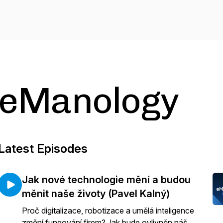
eManology
Latest Episodes
Jak nové technologie mění a budou
měnit naše životy (Pavel Kalný)
Proč digitalizace, robotizace a umělá inteligence
změní fungování firem? Jak bude ovlivněn náš