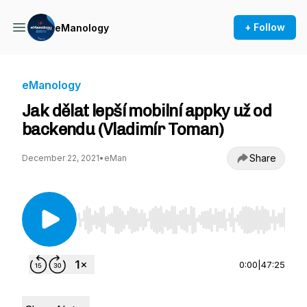
+ Follow
eManology
eManology
Jak dělat lepší mobilní appky už od
backendu (Vladimír Toman)
Share
December 22, 2021
•
eMan
Use Left/Right to seek, Home/End to jump to st
0:00
|
47:25