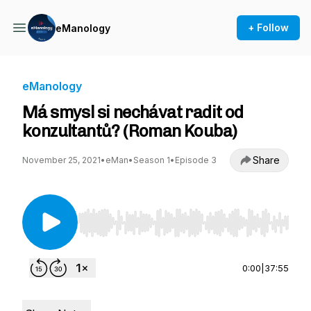
+ Follow
eManology
eManology
Má smysl si nechávat radit od
konzultantů? (Roman Kouba)
Share
November 25, 2021
•
eMan
•
Season 1
•
Episode 3
Use Left/Right to seek, Home/End to jump to st
0:00
|
37:55