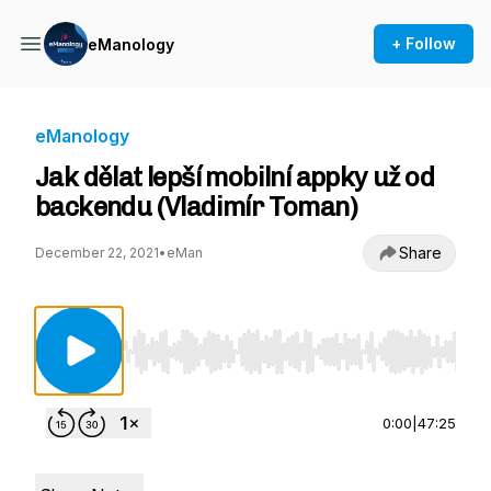
+ Follow
eManology
eManology
Jak dělat lepší mobilní appky už od
backendu (Vladimír Toman)
Share
December 22, 2021
•
eMan
Use Left/Right to seek, Home/End to jump to st
0:00
|
47:25