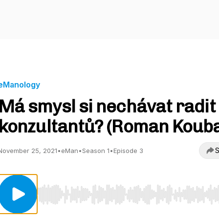
eManology
Má smysl si nechávat radit
konzultantů? (Roman Koub
S
November 25, 2021
•
eMan
•
Season 1
•
Episode 3
Use Left/Right to seek, Home/End to jump to start o