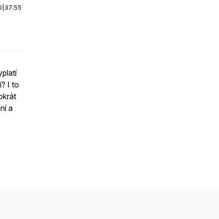
0
|
37:55
platí
? I to
okrát
ní a