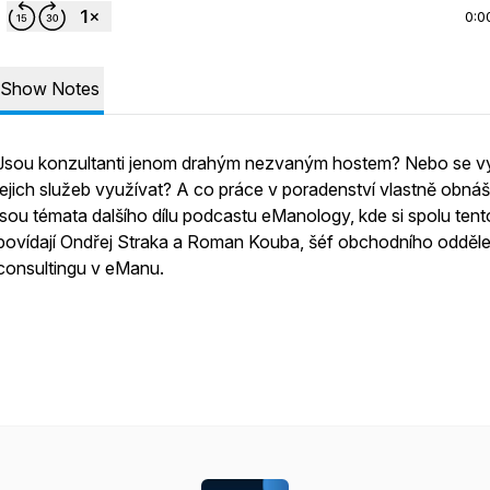
0:0
Show Notes
Jsou konzultanti jenom drahým nezvaným hostem? Nebo se vy
jejich služeb využívat? A co práce v poradenství vlastně obnáší
jsou témata dalšího dílu podcastu eManology, kde si spolu tent
povídají Ondřej Straka a Roman Kouba, šéf obchodního odděle
consultingu v eManu.