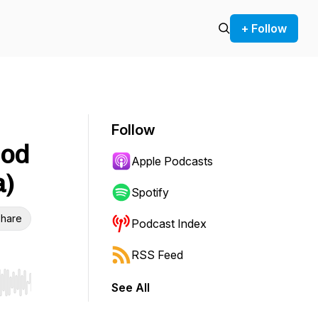
+ Follow
Follow
 od
Apple Podcasts
a)
Spotify
hare
Podcast Index
RSS Feed
See All
r end. Hold shift to jump forward or backward.