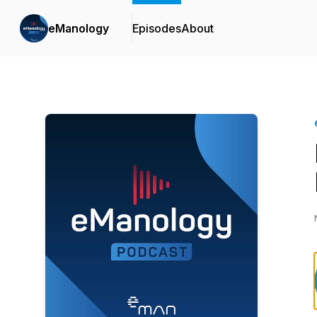
eManology
Episodes
About