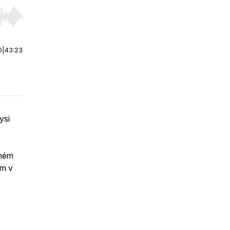
r end. Hold shift to jump forward or backward.
0
|
43:23
ysi
uhém
em v