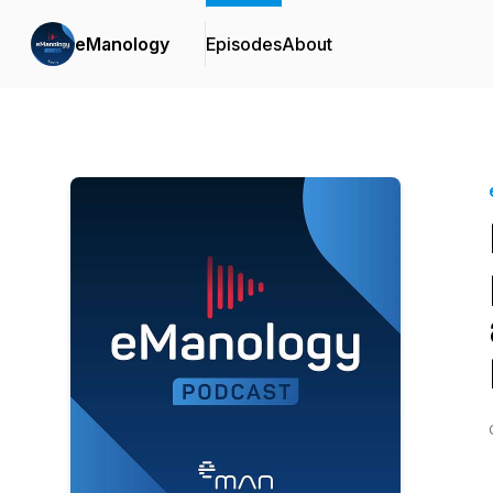
eManology
Episodes
About