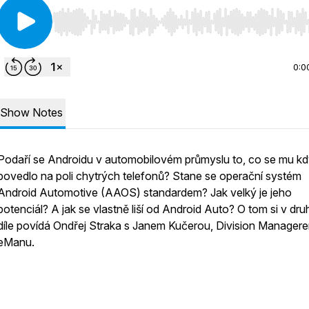
Use Left/Right to seek, Home/End to jump to start o
0:0
Show Notes
Podaří se Androidu v automobilovém průmyslu to, co se mu kd
povedlo na poli chytrých telefonů? Stane se operační systém
Android Automotive (AAOS) standardem? Jak velký je jeho
potenciál? A jak se vlastně liší od Android Auto? O tom si v dr
díle povídá Ondřej Straka s Janem Kučerou, Division Manager
eManu.